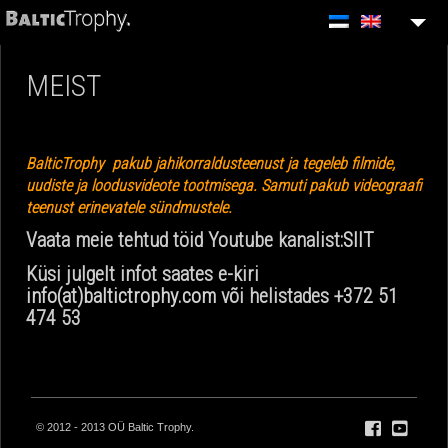
MEIST
MEIST
VIDEOGRAAF
HINNAPÄRING
BalticTrophy pakub jahikorraldusteenust ja tegeleb filmide,
KONTAKT
uudiste ja loodusvideote tootmisega. Samuti pakub videograafi
teenust erinevatele sündmustele.
Vaata meie tehtud töid Youtube kanalist:
SIIT
Küsi julgelt infot saates e-kiri
info(at)baltictrophy.com
või helistades +372 51
474 53
© 2012 - 2013 OÜ Baltic Trophy.